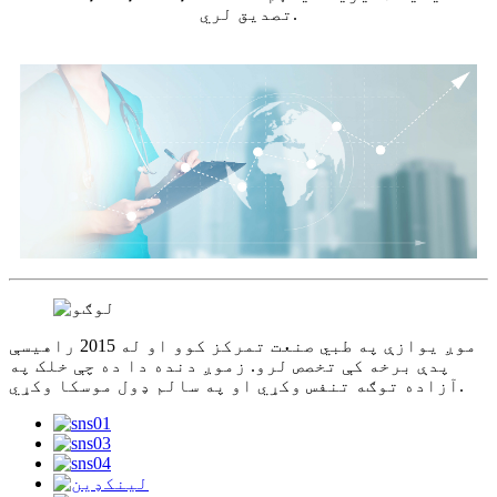
تصدیق لري.
موږ یوازې په طبي صنعت تمرکز کوو او له 2015 راهیسې
پدې برخه کې تخصص لرو. زموږ دنده دا ده چې خلک په
آزاده توګه تنفس وکړي او په سالم ډول موسکا وکړي.