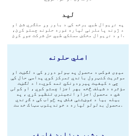
لید
په نړیوال طبي برخه کې د باور وړ ملګري شئ او
د ژوند پاملرنې لپاره غوره حلونه چمتو کړئ،
او د نړیوال مخکښ مسلکي طبي حل شرکت جوړ کړئ.
اصلي حلونه
میډی فوکس د محصول په ټولو دورو کې د لګښت او
موثریت کنټرول باندې تمرکز کوي پداسې حال کې
چې د کیفیت پیرودونکي تمه کوي.دا د لګښت
مؤثره د شیلف څخه بهر اجزا چمتو کوي ، او کولی
شي د محصول اجزاو انجینرۍ تنظیم کړي ، په
بیله بیا د غوښتنې فلش په ځواب کې د ګړندي
محصول بدلولو لپاره د خوندیتوب سټاک خدمت.
د بشپړ ډیزاین فلسفه