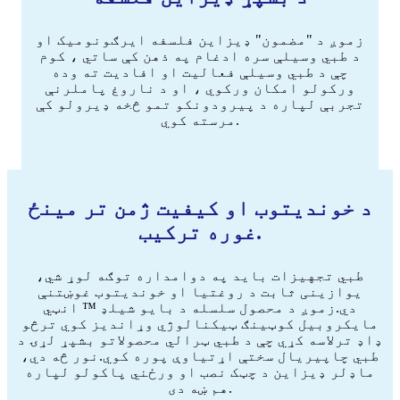
زموږ د "مضمون" ډیزاین فلسفه ایرګونومیک او
د طبي وسیلې سره ادغام په ذهن کې ساتي ، کوم
چې د طبي وسیلې فعالیت او افادیت ته وده
ورکولو امکان ورکوي ، او د ناروغ پاملرنې
تجربې لپاره د پیرودونکو تمو څخه ډیرولو کې
مرسته کوي.
د خوندیتوب او کیفیت ژمن تر مینځ
غوره ترکیب.
طبي تجهیزات باید په دوامداره توګه لوړ شي،
یوازینی ثابت د روغتیا او خوندیتوب غوښتنې
دي.زموږ د محصول سلسله د بایو شیلډ ™ انټي
مایکروبیل کوټینګ ټیکنالوژي وړاندیز کوي ترڅو
ډاډ ترلاسه کړي چې د طبي ټرالي محصولاتو بشپړ لړۍ د
طبي چاپیریال سختې اړتیاوې پوره کوي.نور څه دي،
ماډلر ډیزاین د چټک نصب او ورځني پاکولو لپاره
هم ښه دی.