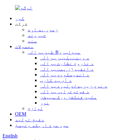
کور
شرکت
زموږ په اړه
خبرونه
سند
محصولات
میډاټرو® طبي ټرالی
د وینټیلیټر ټرالی
د ناروغ نظارت ټرالی
د انفیوژن پمپ ټرالی
د اندوسکوپي ټرالی
د آی ټي کارټ
د نوي زیږیدلي لیږد ټرالی
د فوتوتراپی ټرالی
ملټي فنکشن ورک سټیشن
نور
لوازم
OEM
دقیق تولید
موږ سره اړیکه ونیسئ
English