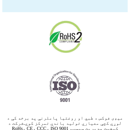
میډی فوکس د طبي او روغتیا پاملرنې په برخه کې د
لوړې کچې معیاري تولید باندې تمرکز کوي.شرکت د
RoHs، CE، CCC، ISO 9001 کیفیت مدیریت سیسټم