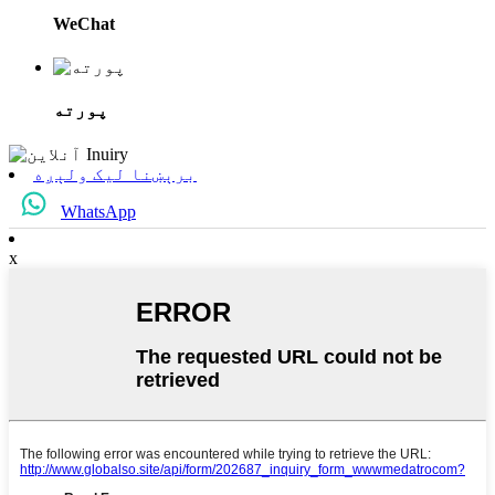
WeChat
پورته
برېښنا لیک ولېږه
WhatsApp
x