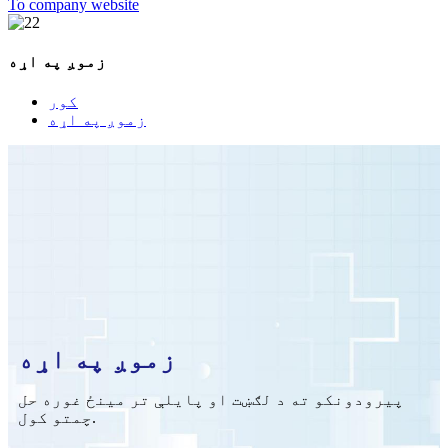
To company website
زموږ په اړه
کور
زموږ په اړه
زموږ په اړه
پیرودونکو ته د لګښت او پایلې تر مینځ غوره حل
چمتو کول.