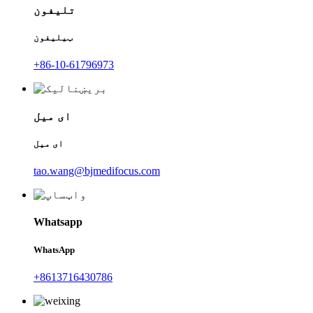
تلیفون
ټیلیفون
+86-10-61796973
ای میل
ای میل
tao.wang@bjmedifocus.com
Whatsapp
WhatsApp
+8613716430786