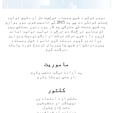
میډی فوکس د طبي صنعت د خوځښت حل او دقیق تولید
چمتو کونکی دی چې په 2015 کې تاسیس شوی. موږ یوازې
په طبي صنعت کې سترګې په لار یو، زموږ مسلکي ټیم
تل ستاسو تر څنګ دی ترڅو د تولید تولید اسانه
کړي، دا د قوي حرکت حرکت او ارګونومیک ډیزاین
وړاندیز کوي، مرسته کوي تاسو د خپل وسیله،
پیرودونکي او طبي چاپیریال ترمنځ غوره پایله
ترلاسه کوئ.
ماموریت
په آزاده توګه تنفس وکړئ
او صحي موسکا وکړئ.
کلتور
مخلص او د اعتماد وړ
نوښتګر او متشبثین
سخت ځان چلول
درناوی او خواخوږي