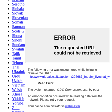
Sesotho
Sinhala
Slovak
Slovenian
Somali
Samoan
Scots Gaelic
Shona
Sindhi
Sundanese
Swahili
Tajik
Tamil
Telugu
Thai
Ukrainian
Urdu
Uzbek
Vietnamese
Welsh
Xhosa
Yiddish
Yoruba
Zulu