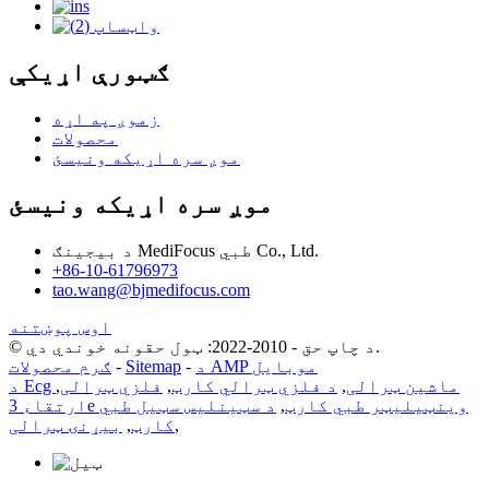
ګټورې اړیکې
زموږ په اړه
محصولات
موږ سره اړیکه ونیسئ
موږ سره اړیکه ونیسئ
د بیجینګ MediFocus طبي Co., Ltd.
+86-10-61796973
tao.wang@bjmedifocus.com
اوس پوښتنه
© د چاپ حق - 2010-2022: ټول حقونه خوندي دي.
د AMP موبایل
-
Sitemap
-
ګرم محصولات
د Ecg ماشین ټرالی
,
د فلزي ټرالي کارټ
,
فلزي ټرالی
,
ارتقاء 3e وینټیلیټر طبي کارټ
,
د سټینلیس سټیل طبي
,
کارټ
,
بیړنۍ ټرالی